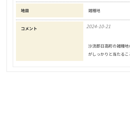
地目
雑種地
2024-10-21
コメント
沙流郡日高町の雑種地
がしっかりと当たるこ