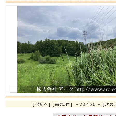
[ 最初へ
]
[ 前の5件 ]
…
2
3
4
5
6
…
[ 次の5