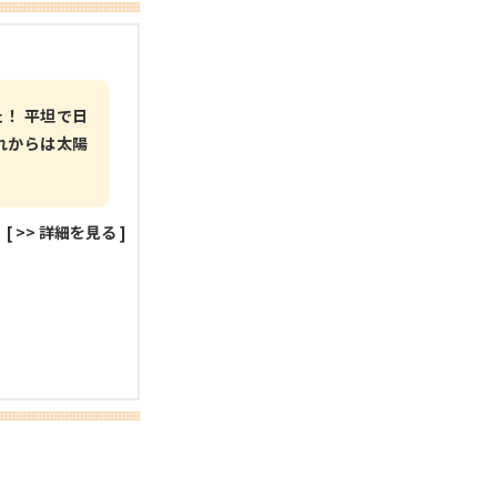
！ 平坦で日
れからは太陽
[
>> 詳細を見る
]