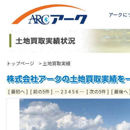
アークに
トップページ
>
土地買取実績
[ 最初へ
]
[ 前の5件 ]
…
2
3
4
5
6
…
[ 次の5件 ]
[ 最後へ 