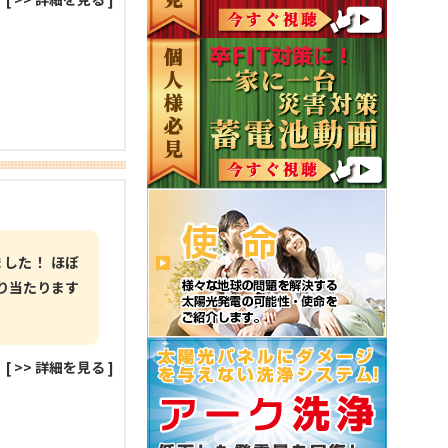
した！ ほぼ
り当たります
。
[
>> 詳細を見る
]