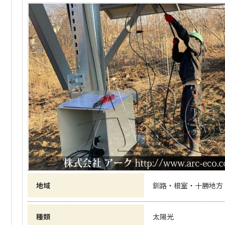
地域
釧路・根室・十勝地方
種類
太陽光