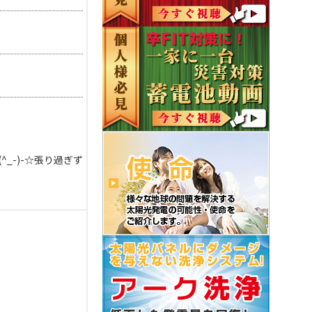
_-)-☆張り過ぎず