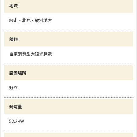
地域
網走・北見・紋別地方
種類
自家消費型太陽光発電
設置場所
野立
発電量
52.2KW