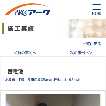
一覧に戻る
＜前の事例へ
次の事例へ＞
蓄電池
北見市 T様 長州産業製SmartPVMulti 6.5kwh