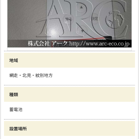
地域
網走・北見・紋別地方
種類
蓄電池
設置場所