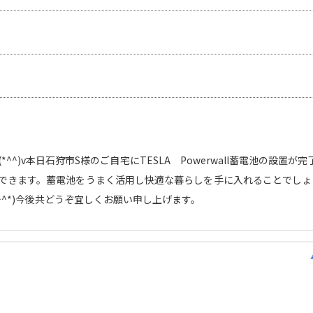
^^)v本日石狩市S様のご自宅にTESLA Powerwall蓄電池の設置
できます。蓄電池をうまく活用し快適な暮らしを手に入れることでしょ
^^*)今後共どうぞ宜しくお願い申し上げます。