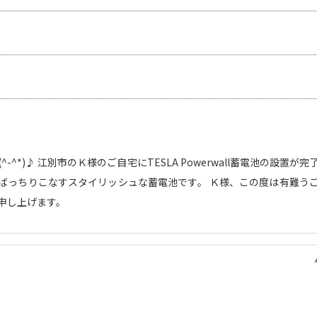
-^*)♪ 江別市のＫ様のご自宅にTESLA Powerwall蓄電池の設置が
ばっちりこなすスタイリッシュな蓄電池です。 Ｋ様、この度は有難うご
申し上げます。