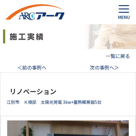
一覧に戻る
＜前の事例へ
次の事例へ＞
リノベーション
江別市 Ｋ様邸 太陽光発電 3kw+蓄熱暖房器5台