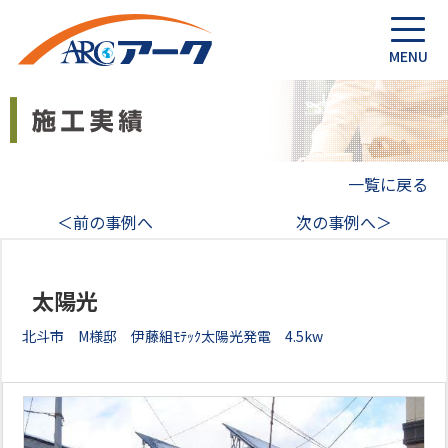
一覧に戻る
＜前の事例へ
次の事例へ＞
太陽光
北斗市 M様邸 伊藤組ﾓﾃｯｸ太陽光発電 4.5kw