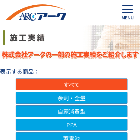
表示する商品：
すべて
余剰・全量
自家消費型
PPA
蓄電池