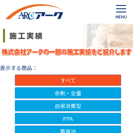
表示する商品：
すべて
余剰・全量
自家消費型
PPA
蓄電池