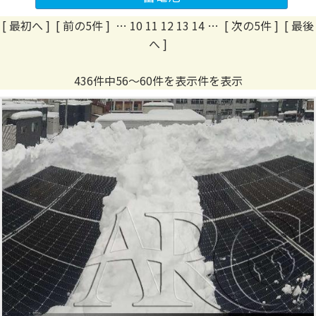
[ 最初へ
]
[ 前の5件 ]
…
10
11
12
13
14
…
[ 次の5件 ]
[ 最後
へ ]
436件中56～60件を表示件を表示