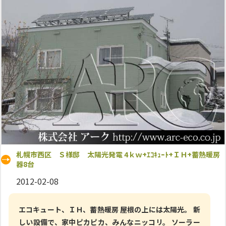
札幌市西区 Ｓ様邸 太陽光発電 4ｋｗ+ｴｺｷｭｰﾄ+ＩＨ+蓄熱暖房
器8台
2012-02-08
エコキュート、ＩＨ、蓄熱暖房 屋根の上には太陽光。 新
しい設備で、家中ピカピカ、みんなニッコリ。 ソーラー