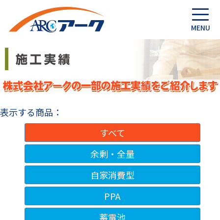
表示する商品：
すべて
余剰・全量
自家消費型
PPA
蓄電池