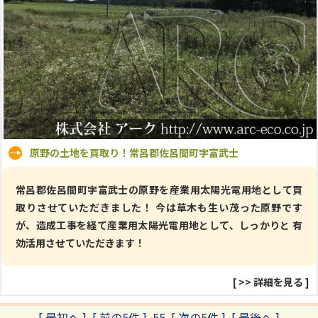
原野の土地を買取り！常呂郡佐呂間町字富武士
常呂郡佐呂間町字富武士の原野を産業用太陽光電用地として買
取りさせていただきました！ 今は草木も生い茂った原野です
が、造成工事を経て産業用太陽光電用地として、しっかりと 有
効活用させていただきます！
[
>> 詳細を見る
]
[ 最初へ
]
[ 前の5件 ]
55
[ 次の5件 ]
[ 最後へ ]