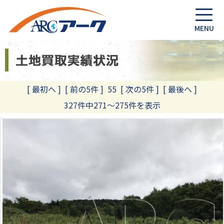
[ 最初へ
]
[ 前の5件 ]
55
[ 次の5件 ]
[ 最後へ ]
327件中271～275件を表示