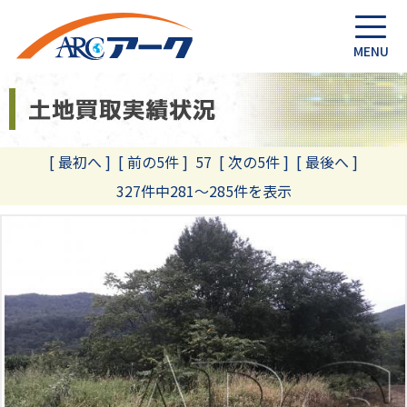
[ 最初へ
]
[ 前の5件 ]
57
[ 次の5件 ]
[ 最後へ ]
327件中281～285件を表示