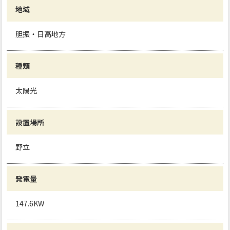
地域
胆振・日高地方
種類
太陽光
設置場所
野立
発電量
147.6KW