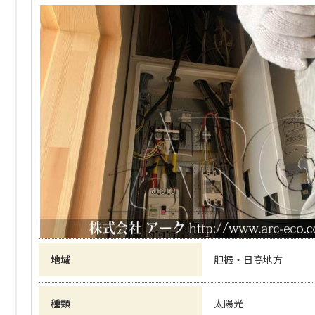
地域
胆振・日高地方
種類
太陽光