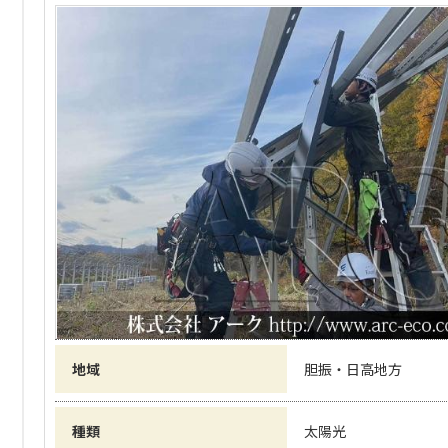
地域
胆振・日高地方
種類
太陽光