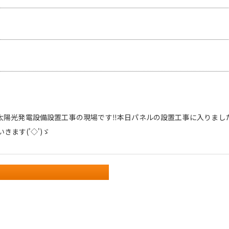
太陽光発電設備設置工事の現場です‼本日パネルの設置工事に入りました(
きます('◇')ゞ