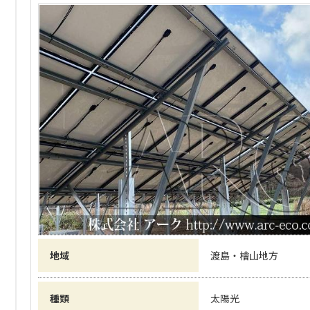
地域
渡島・檜山地方
種類
太陽光