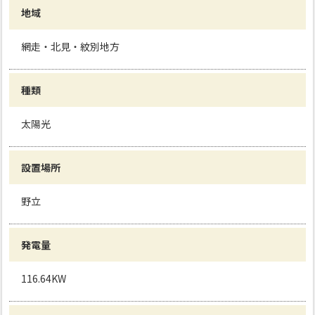
地域
網走・北見・紋別地方
種類
太陽光
設置場所
野立
発電量
116.64KW