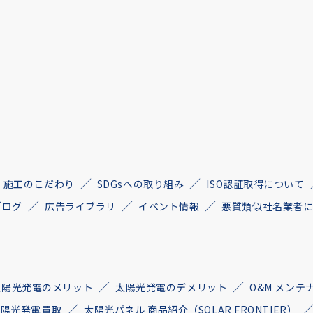
施工のこだわり
SDGsへの取り組み
ISO認証取得について
ブログ
広告ライブラリ
イベント情報
悪質類似社名業者
太陽光発電のメリット
太陽光発電のデメリット
O&M メンテ
古太陽光発電買取
太陽光パネル 商品紹介（SOLAR FRONTIER）