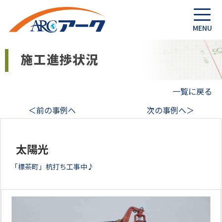
一覧に戻る
＜前の事例へ
次の事例へ＞
太陽光
「標茶町」杭打ち工事中♪