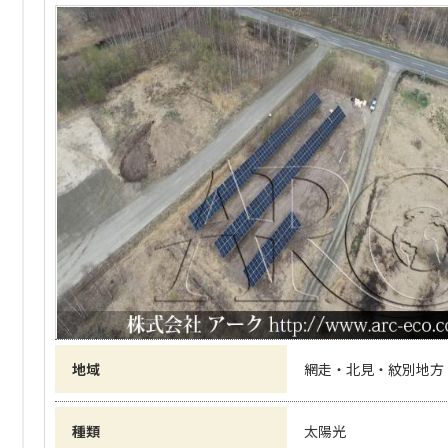
地域
網走・北見・紋別地方
種類
太陽光