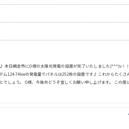
 本日網走市にO様の太陽光発電の設置が完了いたしました(*^^)v！
ム124.74kwの発電量でパネルは252枚の設置です♪ これからたく
とでしょう。 O様、今後共どうぞ宜しくお願い申し上げます。 この度