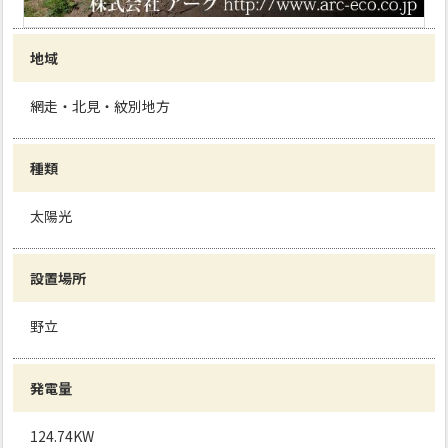
地域
網走・北見・紋別地方
種類
太陽光
設置場所
野立
発電量
124.74KW