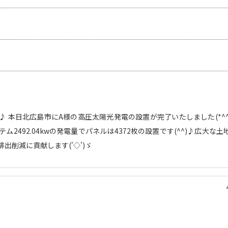
 本日北広島市にA様の高圧太陽光発電の設置が完了いたしました(*^^
ム2492.04kwの発電量でパネルは4372枚の設置です(^^)♪広大な
排出削減に貢献します('◇')ゞ