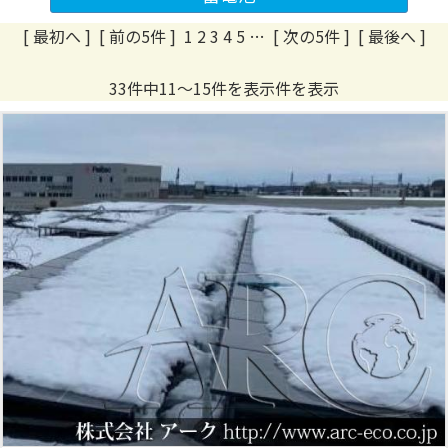
[ 最初へ
]
[ 前の5件 ]
1
2
3
4
5
…
[ 次の5件 ]
[ 最後へ ]
33件中11～15件を表示件を表示