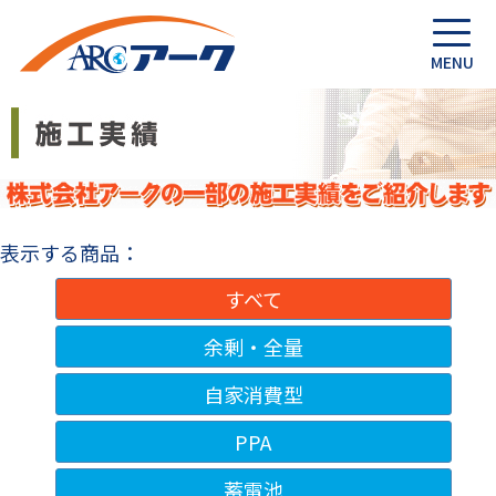
表示する商品：
すべて
余剰・全量
自家消費型
PPA
蓄電池