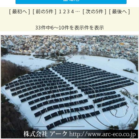
[ 最初へ
]
[ 前の5件 ]
1
2
3
4
…
[ 次の5件 ]
[ 最後へ ]
33件中6～10件を表示件を表示