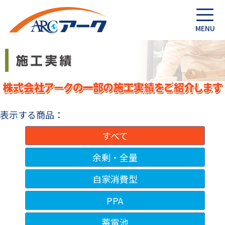
表示する商品：
すべて
余剰・全量
自家消費型
PPA
蓄電池