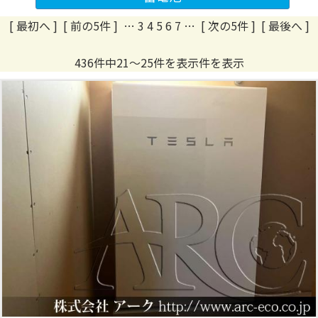
[ 最初へ
]
[ 前の5件 ]
…
3
4
5
6
7
…
[ 次の5件 ]
[ 最後へ ]
436件中21～25件を表示件を表示