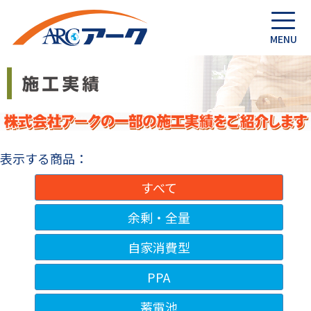
表示する商品：
すべて
余剰・全量
自家消費型
PPA
蓄電池