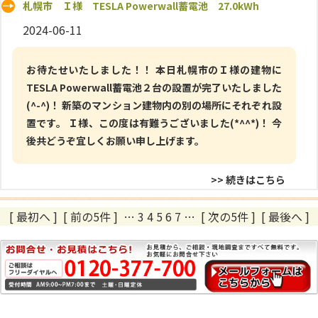
札幌市 Ｉ様 TESLA Powerwall蓄電池 27.0kWh
2024-06-11
お待たせいたしました！！ 本日札幌市のＩ様の建物に
TESLA Powerwall蓄電池２台の設置が完了いたしました
(^-^)！ 新築のマンション建物内の別の場所にそれぞれ設
置です。 Ｉ様、この度は有難うございました(*^^*)！ 今
後共どうぞ宜しくお願い申し上げます。
>> 続きはこちら
[ 最初へ
]
[ 前の5件 ]
…
3
4
5
6
7
…
[ 次の5件 ]
[ 最後へ ]