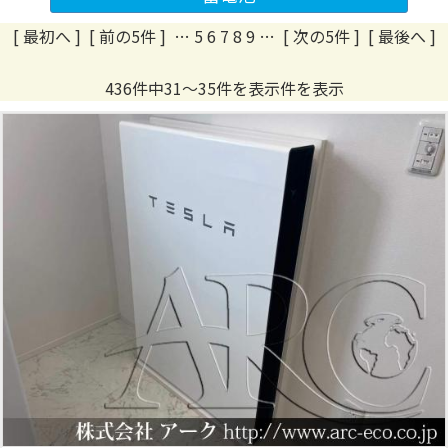
[ 最初へ
]
[ 前の5件 ]
…
5
6
7
8
9
…
[ 次の5件 ]
[ 最後へ ]
436件中31～35件を表示件を表示