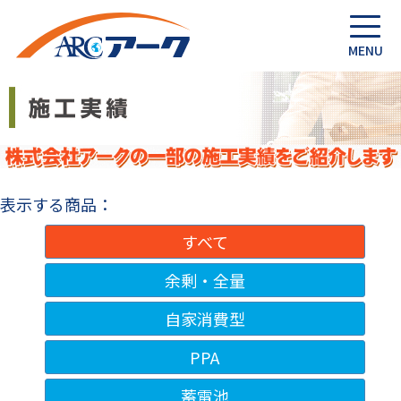
表示する商品：
すべて
余剰・全量
自家消費型
PPA
蓄電池