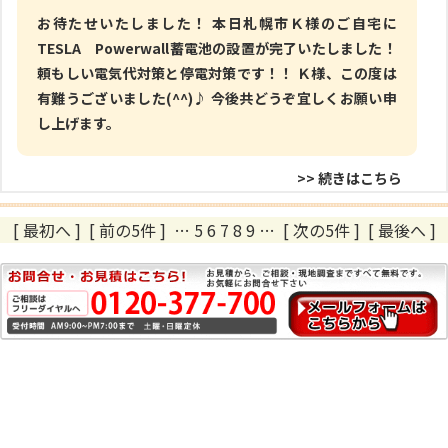
お待たせいたしました！ 本日札幌市Ｋ様のご自宅に
TESLA Powerwall蓄電池の設置が完了いたしました！
頼もしい電気代対策と停電対策です！！ Ｋ様、この度は
有難うございました(^^)♪ 今後共どうぞ宜しくお願い申
し上げます。
>> 続きはこちら
[ 最初へ
]
[ 前の5件 ]
…
5
6
7
8
9
…
[ 次の5件 ]
[ 最後へ ]