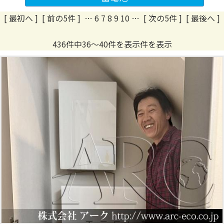
[ 最初へ
]
[ 前の5件 ]
…
6
7
8
9
10
…
[ 次の5件 ]
[ 最後へ ]
436件中36～40件を表示件を表示