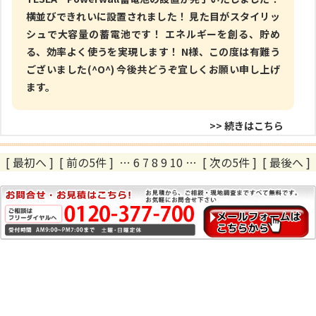
横並びできれいに設置されました！ 見た目がスタイリッ
シュで大容量の蓄電池です！ エネルギーを創る、貯め
る、効率よく使うを実現します！ N様、この度は有難う
ございました(^O^) 今後共どうぞ宜しくお願い申し上げ
ます。
>> 続きはこちら
[ 最初へ
]
[ 前の5件 ]
…
6
7
8
9
10
…
[ 次の5件 ]
[ 最後へ ]