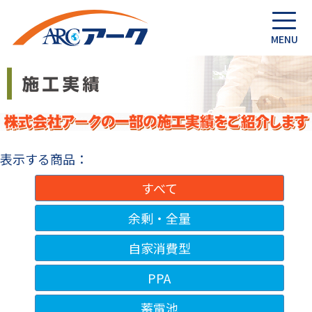
表示する商品：
すべて
余剰・全量
自家消費型
PPA
蓄電池