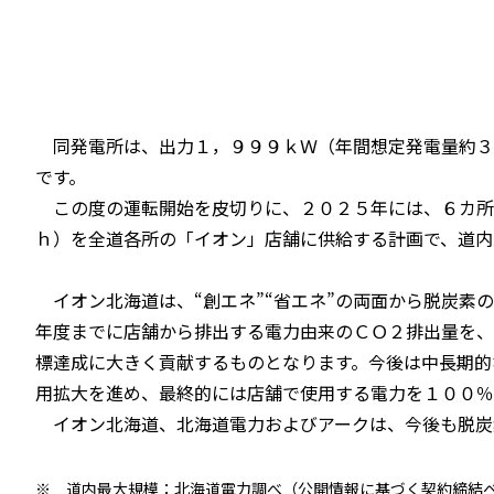
同発電所は、出力１，９９９ｋＷ（年間想定発電量約３
です。
この度の運転開始を皮切りに、２０２５年には、６カ所
ｈ）を全道各所の「イオン」店舗に供給する計画で、道内
イオン北海道は、“創エネ”“省エネ”の両面から脱炭素
年度までに店舗から排出する電力由来のＣＯ２排出量を、
標達成に大きく貢献するものとなります。今後は中長期的
用拡大を進め、最終的には店舗で使用する電力を１００％
イオン北海道、北海道電力およびアークは、今後も脱炭
※
道内最大規模：北海道電力調べ（公開情報に基づく契約締結