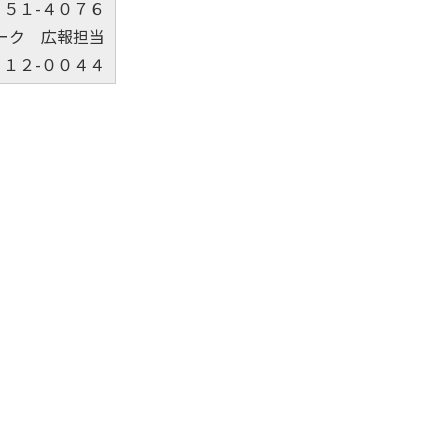
２５１-４０７６
ーク 広報担当
８１２-００４４