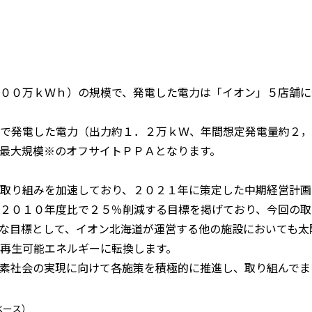
００万ｋＷｈ）の規模で、発電した電力は「イオン」５店舗に
で発電した電力（出力約１．２万ｋＷ、年間想定発電量約２，
最大規模※のオフサイトＰＰＡとなります。
の取り組みを加速しており、２０２１年に策定した中期経営計
２０１０年度比で２５％削減する目標を掲げており、今回の取
な目標として、イオン北海道が運営する他の施設においても太
再生可能エネルギーに転換します。
素社会の実現に向けて各施策を積極的に推進し、取り組んでま
ベース）