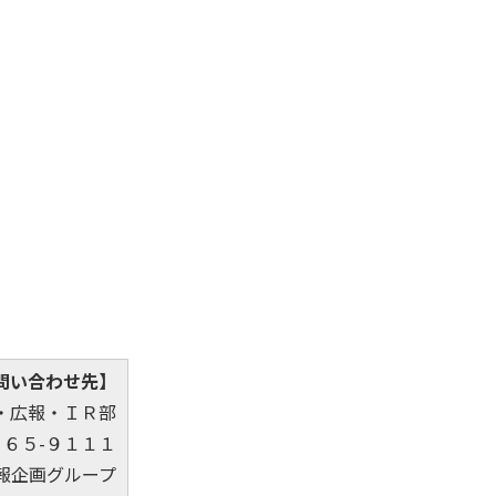
問い合わせ先】
・広報・ＩＲ部
８６５-９１１１
報企画グループ