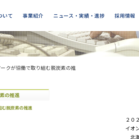
ついて
事業紹介
ニュース・実績・進捗
採用情報
アークが協働で取り組む脱炭素の推
素の推進
組む脱炭素の推進
２０
イオ
北