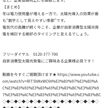
など、企業価値向上にも直結します。
【まとめ】
冬は電力使用量が増える一方で、太陽光導入の効果が最
も“数字として見えやすい季節”です。
電気代の高騰が続く今こそ、企業が自家消費型太陽光発
電を検討する絶好のタイミングと言えるでしょう。
フリーダイヤル 0120-377-700
自家消費型太陽光発電にご興味ある企業様必見です！
動画を今すぐご視聴頂けます★
https://www.youtube.c
om/watch?v=RlT5hMxWOlA%E3%83%97%E3%83%A
C%E3%83%93%E3%83%A5%E3%83%BC%E3%83%9
7%E3%83%AC%E3%83%93%E3%83%A5%E3%83%BC
◇◆◇◆◇◆◇◆◇◆◇◆◇◆◇◆◇◆◇◆◇◆◇◆◇