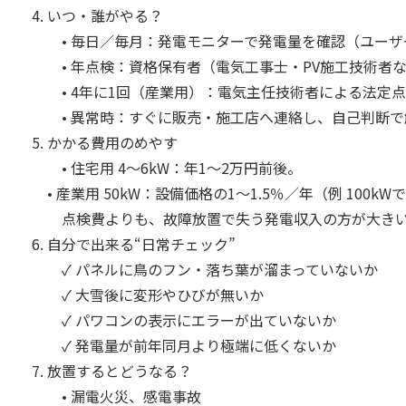
いつ・誰がやる？
• 毎日／毎月：発電モニターで発電量を確認（ユーザ
• 年点検：資格保有者（電気工事士・PV施工技術者
• 4年に1回（産業用）：電気主任技術者による法定
• 異常時：すぐに販売・施工店へ連絡し、自己判断で
かかる費用のめやす
• 住宅用 4〜6kW：年1〜2万円前後。
• 産業用 50kW：設備価格の1〜1.5％／年（例 100kW
点検費よりも、故障放置で失う発電収入の方が大きい
自分で出来る“日常チェック”
✓ パネルに鳥のフン・落ち葉が溜まっていないか
✓ 大雪後に変形やひびが無いか
✓ パワコンの表示にエラーが出ていないか
✓ 発電量が前年同月より極端に低くないか
放置するとどうなる？
• 漏電火災、感電事故