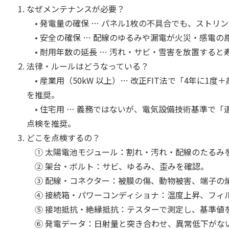
なぜメンテナンスが必要？
• 発電量の確保 … パネル1枚の不具合でも、ストリ
• 安全の確保 … 配線のゆるみや漏電が火災・感電の
• 耐用年数の延長 … 汚れ・サビ・雪害を放置すると
法律・ルールはどうなっている？
• 産業用（50kW 以上）… 改正FIT法で「4年に
を推奨。
• 住宅用 … 義務ではないが、電気設備技術基準で
点検を推奨。
どこを点検するの？
① 太陽電池モジュール：割れ・汚れ・配線のたるみ
② 架台・ボルト：サビ、ゆるみ、歪みを確認。
③ 配線・コネクター：被膜の傷、動物被害、端子の
④ 接続箱・パワーコンディショナ：温度上昇、フィ
⑤ 接地抵抗・絶縁抵抗：テスターで測定し、基準値
⑥ 発電データ：日射量と突き合わせ、異常低下がな