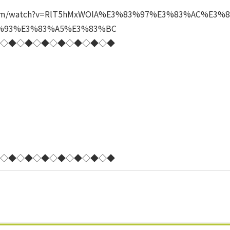
.com/watch?v=RlT5hMxWOlA%E3%83%97%E3%83%AC%E3
%93%E3%83%A5%E3%83%BC
◇◆◇◆◇◆◇◆◇◆◇◆◇◆
◇◆◇◆◇◆◇◆◇◆◇◆◇◆