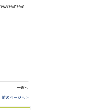
%83%93%E3%8
一覧へ
前のページへ >