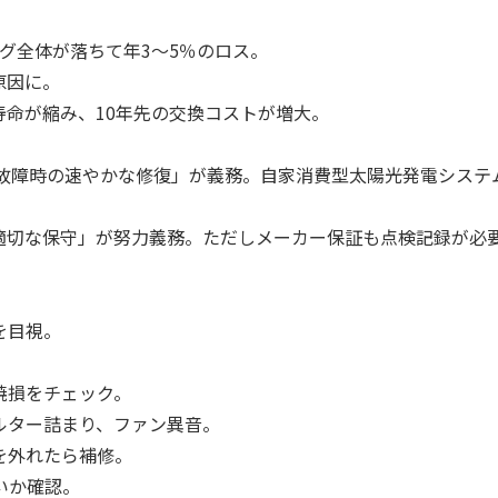
ング全体が落ちて年3〜5％のロス。
原因に。
寿命が縮み、10年先の交換コストが増大。
1度＋故障時の速やかな修復」が義務。自家消費型太陽光発電システ
「適切な保守」が努力義務。ただしメーカー保証も点検記録が必
を目視。
焼損をチェック。
ルター詰まり、ファン異音。
を外れたら補修。
いか確認。