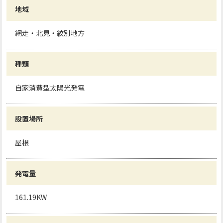
地域
網走・北見・紋別地方
種類
自家消費型太陽光発電
設置場所
屋根
発電量
161.19KW