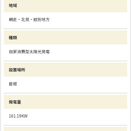
地域
網走・北見・紋別地方
種類
自家消費型太陽光発電
設置場所
屋根
発電量
161.19KW