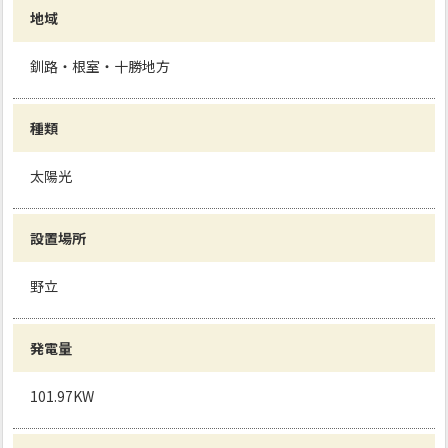
地域
釧路・根室・十勝地方
種類
太陽光
設置場所
野立
発電量
101.97KW