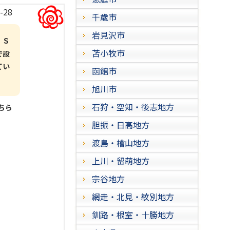
-28
千歳市
岩見沢市
 Ｓ
苫小牧市
で設
てい
函館市
旭川市
石狩・空知・後志地方
こちら
胆振・日高地方
渡島・檜山地方
上川・留萌地方
宗谷地方
網走・北見・紋別地方
釧路・根室・十勝地方