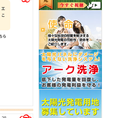
 工
 こ
こちら
-28