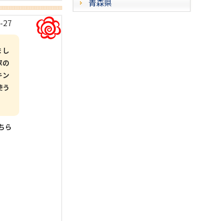
青森県
-27
まし
家の
キン
使う
こちら