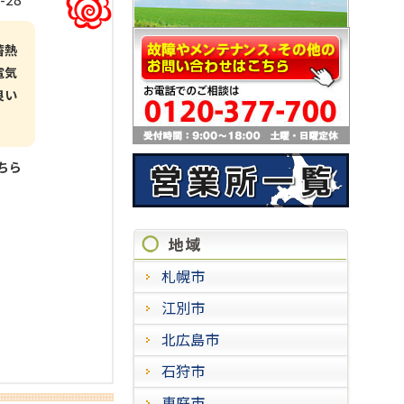
蓄熱
電気
良い
こちら
施工実
札幌市
江別市
北広島市
石狩市
恵庭市