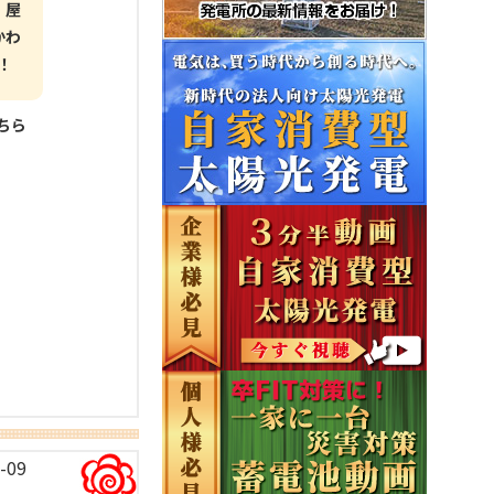
 屋
かわ
！
こちら
-09