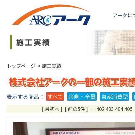
アークに
トップページ
>
施工実績
表示する商品：
すべて
余剰・全量
自家消費型
[ 最初へ
]
[ 前の5件 ]
…
402
403
404
405