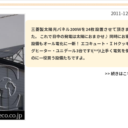
2011-12
三菱製太陽光パネル200Ｗを24枚設置させて頂き
た。 これで日中の発電は太陽におまかせ♪ 同時にお
設備もオール電化に一新！ エコキュート・ＩＨクッ
グヒーター・ユニデール3台です!(^^)!上手く電気を
のに一役買う設備たちですよ。
>> 続きは