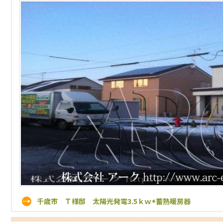
千歳市 Ｔ様邸 太陽光発電3.5ｋｗ+蓄熱暖房器