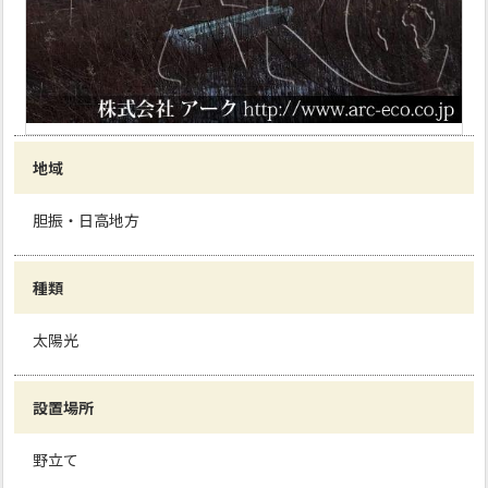
地域
胆振・日高地方
種類
太陽光
設置場所
野立て