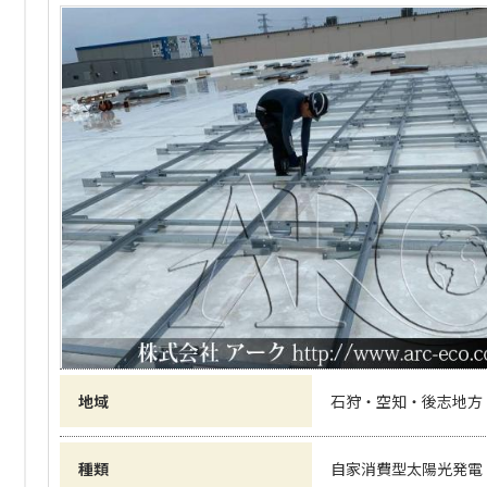
地域
石狩・空知・後志地方
種類
自家消費型太陽光発電