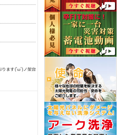
ます('ω')ノ架台