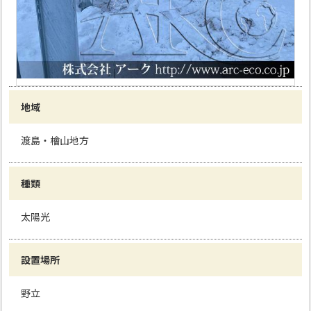
地域
渡島・檜山地方
種類
太陽光
設置場所
野立