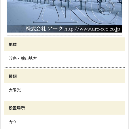
地域
渡島・檜山地方
種類
太陽光
設置場所
野立