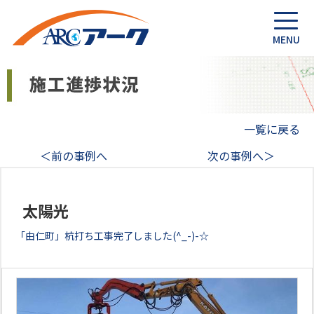
一覧に戻る
＜前の事例へ
次の事例へ＞
太陽光
「由仁町」杭打ち工事完了しました(^_-)-☆