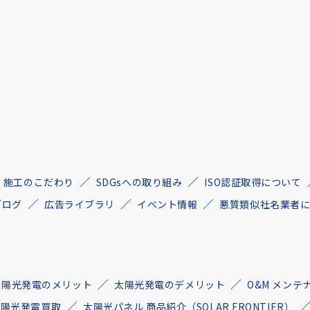
施工のこだわり
SDGsへの取り組み
ISO認証取得について
ブログ
広告ライブラリ
イベント情報
悪質類似社名業者
太陽光発電のメリット
太陽光発電のデメリット
O&M メンテ
古太陽光発電買取
太陽光パネル 商品紹介（SOLAR FRONTIER）