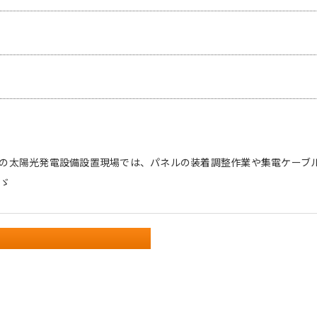
の太陽光発電設備設置現場では、パネルの装着調整作業や集電ケーブ
)ゞ