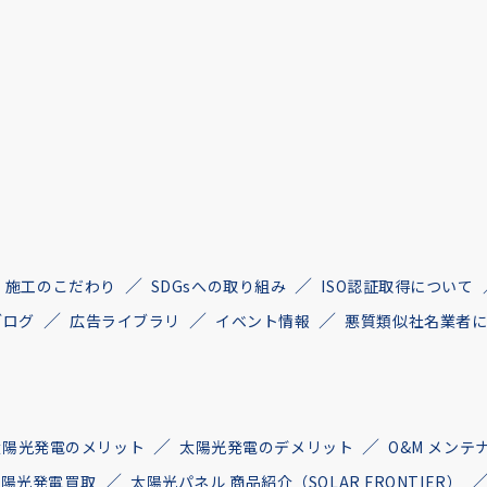
施工のこだわり
SDGsへの取り組み
ISO認証取得について
ブログ
広告ライブラリ
イベント情報
悪質類似社名業者
太陽光発電のメリット
太陽光発電のデメリット
O&M メンテ
古太陽光発電買取
太陽光パネル 商品紹介（SOLAR FRONTIER）