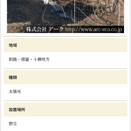
地域
釧路・根室・十勝地方
種類
太陽光
設置場所
野立