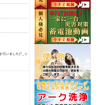
いました(^_-)-