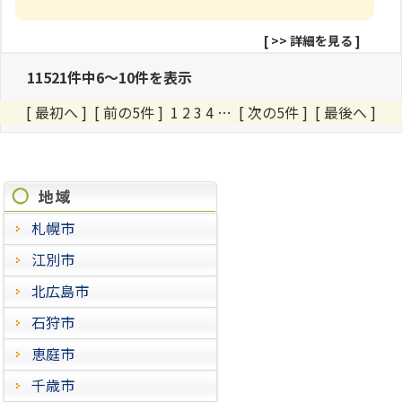
[
>> 詳細を見る
]
11521件中6～10件を表示
[ 最初へ
]
[ 前の5件 ]
1
2
3
4
…
[ 次の5件 ]
[ 最後へ ]
施工進捗状況
札幌市
江別市
北広島市
石狩市
恵庭市
千歳市