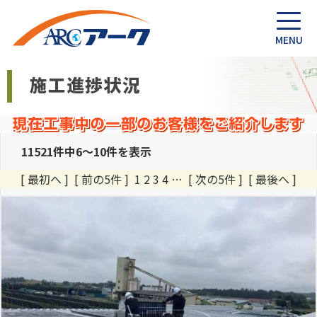
11521件中6～10件を表示
[ 最初へ
]
[ 前の5件 ]
1
2
3
4
…
[ 次の5件 ]
[ 最後へ ]