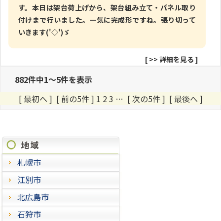
す。本日は架台荷上げから、架台組み立て・パネル取り
付けまで行いました。一気に完成形ですね。張り切って
いきます('◇')ゞ
[
>> 詳細を見る
]
882件中1～5件を表示
[ 最初へ ] [ 前の5件 ] 1
2
3
…
[ 次の5件 ]
[ 最後へ ]
施工進捗状況
札幌市
江別市
北広島市
石狩市