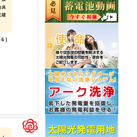
金具
正確
見る
]