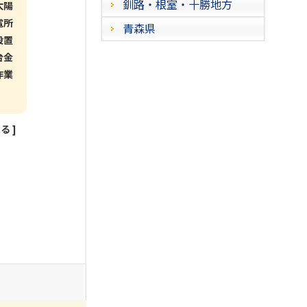
釧路・根室・十勝地方
太陽
電所
青森県
設置
台金
作業
見る
]