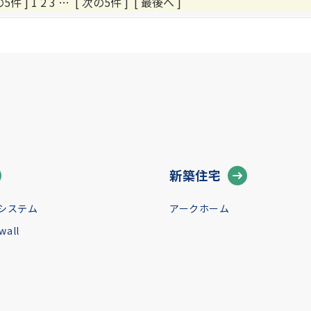
の5件 ] 1
2
3
…
[ 次の5件 ]
[ 最後へ ]
新築住宅
システム
アークホーム
all