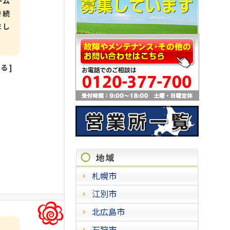
ーム
き続
まし
見る
]
施工進
札幌市
江別市
北広島市
石狩市