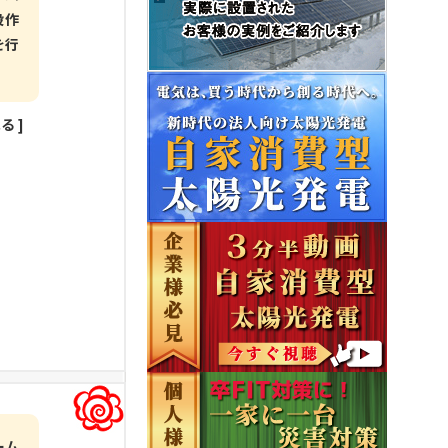
設作
を行
見る
]
ーム