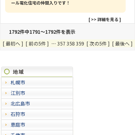
ール電化住宅の仲間入りです！
[
>> 詳細を見る
]
1792件中1791～1792件を表示
[ 最初へ
]
[ 前の5件 ]
…
357
358
359 [ 次の5件 ] [ 最後へ ]
施工進捗状況
札幌市
江別市
北広島市
石狩市
恵庭市
千歳市